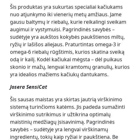
Šis produktas yra sukurtas specialiai kačiukams
nuo atjunkymo iki vienerių metų amžiaus. Jame
gausu baltymų ir riebalų, kurie reikalingi sveikam
augimui ir vystymuisi. Pagrindinės savybės –
sudėtyje yra aukštos kokybės paukštienos miltų,
ryžių ir lašišos aliejaus. Praturtintas omega-3 ir
omega-6 riebalų rūgštimis, kurios skatina sveiką
odą ir kailį. Kodėl kačiukai mėgsta – dėl puikaus
skonio ir mažų, lengvai kramtomų granulių, kurios
yra idealios mažiems kačiukų dantukams.
Josera SensiCat
Šis sausas maistas yra skirtas jautrią virškinimo
sistemą turinčioms katėms. Jis padeda sumažinti
virškinimo sutrikimus ir užtikrina optimalų
maistinių medžiagų įsisavinimą. Pagrindinės
savybės – sudėtyje yra lengvai virškinamų
ingredientų, tokių kaip ryžiai ir paukštiena. Be