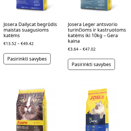
Josera Dailycat begrūdis
Josera Leger antsvorio
maistas suagusioms
turinčioms ir kastruotoms
katėms
katėms iki 10kg – Gera
kaina
Price range: €13.52 through €49.42
€
13.52
–
€
49.42
Price range: €3.64
€
3.64
–
€
47.02
This product has multiple variants.
This pr
Pasirinkti savybes
Pasirinkti savybes