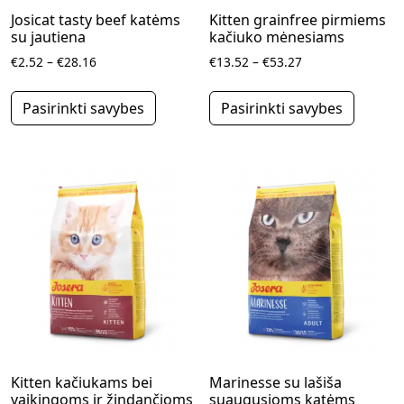
Josicat tasty beef katėms
Kitten grainfree pirmiems
su jautiena
kačiuko mėnesiams
Price range: €2.52 through €28.16
Price range: €13
€
2.52
–
€
28.16
€
13.52
–
€
53.27
This product has multiple variants.
This pr
Pasirinkti savybes
Pasirinkti savybes
Kitten kačiukams bei
Marinesse su lašiša
vaikingoms ir žindančioms
suaugusioms katėms