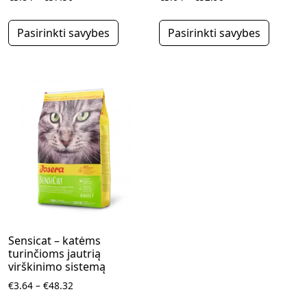
This product has multiple variants.
This pr
Pasirinkti savybes
Pasirinkti savybes
Sensicat – katėms
turinčioms jautrią
virškinimo sistemą
Price range: €3.64 through €48.32
€
3.64
–
€
48.32
This product has multiple variants.