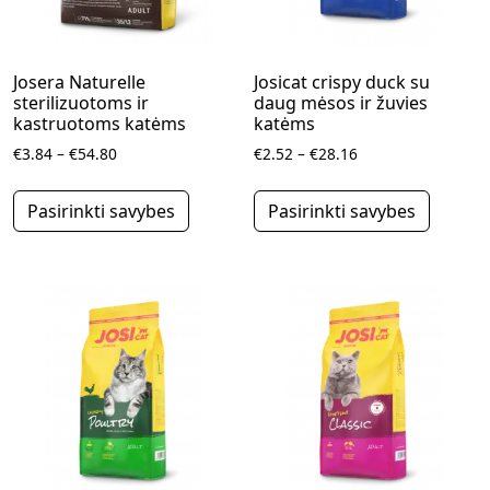
Josera Naturelle
Josicat crispy duck su
sterilizuotoms ir
daug mėsos ir žuvies
kastruotoms katėms
katėms
Price range: €3.84 through €54.80
Price range: €2.52
€
3.84
–
€
54.80
€
2.52
–
€
28.16
This product has multiple variants.
This pr
Pasirinkti savybes
Pasirinkti savybes