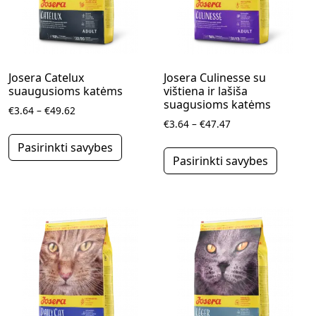
Josera Catelux
Josera Culinesse su
suaugusioms katėms
vištiena ir lašiša
suagusioms katėms
Price range: €3.64 through €49.62
€
3.64
–
€
49.62
Price range: €3.64
€
3.64
–
€
47.47
This product has multiple variants.
This pr
Pasirinkti savybes
Pasirinkti savybes