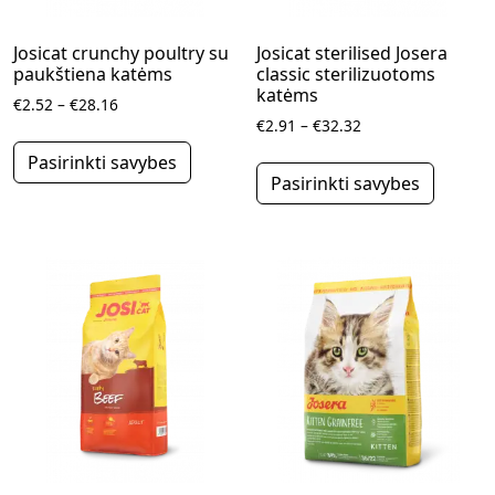
Josicat crunchy poultry su
Josicat sterilised Josera
paukštiena katėms
classic sterilizuotoms
katėms
Price range: €2.52 through €28.16
€
2.52
–
€
28.16
Price range: €2.91
€
2.91
–
€
32.32
This product has multiple variants.
This pr
Pasirinkti savybes
Pasirinkti savybes