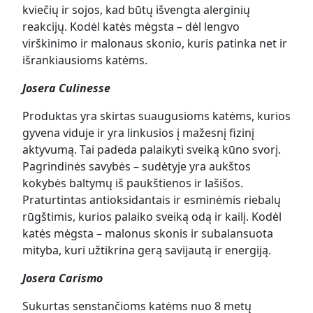
kviečių ir sojos, kad būtų išvengta alerginių
reakcijų. Kodėl katės mėgsta – dėl lengvo
virškinimo ir malonaus skonio, kuris patinka net ir
išrankiausioms katėms.
Josera Culinesse
Produktas yra skirtas suaugusioms katėms, kurios
gyvena viduje ir yra linkusios į mažesnį fizinį
aktyvumą. Tai padeda palaikyti sveiką kūno svorį.
Pagrindinės savybės – sudėtyje yra aukštos
kokybės baltymų iš paukštienos ir lašišos.
Praturtintas antioksidantais ir esminėmis riebalų
rūgštimis, kurios palaiko sveiką odą ir kailį. Kodėl
katės mėgsta – malonus skonis ir subalansuota
mityba, kuri užtikrina gerą savijautą ir energiją.
Josera Carismo
Sukurtas senstančioms katėms nuo 8 metų