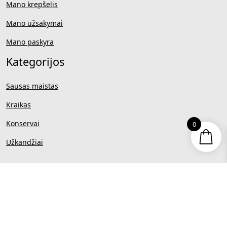
Mano krepšelis
Mano užsakymai
Mano paskyra
Kategorijos
Sausas maistas
Kraikas
Konservai
0
Užkandžiai
MB IT turas | Į.k 303142883 |
PVM kodas LT100008039618