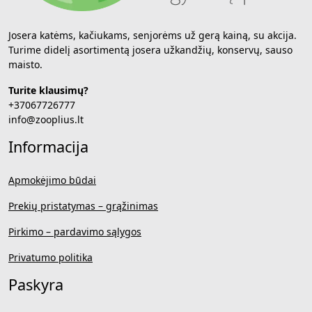
Josera katėms, kačiukams, senjorėms už gerą kainą, su akcija.
Turime didelį asortimentą josera užkandžių, konservų, sauso
maisto.
Turite klausimų?
+37067726777
info@zooplius.lt
Informacija
Apmokėjimo būdai
Prekių pristatymas – grąžinimas
Pirkimo – pardavimo sąlygos
Privatumo politika
Paskyra