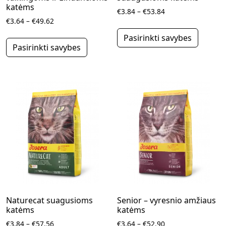
katėms
Price range: €3.84
€
3.84
–
€
53.84
Price range: €3.64 through €49.62
€
3.64
–
€
49.62
This pr
This product has multiple variants.
Pasirinkti savybes
Pasirinkti savybes
Naturecat suagusioms
Senior – vyresnio amžiaus
katėms
katėms
Price range: €3.84 through €57.56
Price range: €3.64
€
3.84
–
€
57.56
€
3.64
–
€
52.90