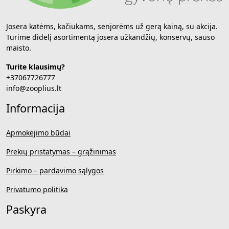
Josera katėms, kačiukams, senjorėms už gerą kainą, su akcija.
Turime didelį asortimentą josera užkandžių, konservų, sauso
maisto.
Turite klausimų?
+37067726777
info@zooplius.lt
Informacija
Apmokėjimo būdai
Prekių pristatymas – grąžinimas
Pirkimo – pardavimo sąlygos
Privatumo politika
Paskyra