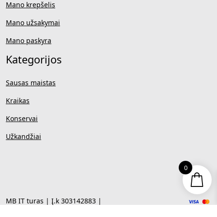
Mano krepšelis
Mano užsakymai
Mano paskyra
Kategorijos
Sausas maistas
Kraikas
Konservai
Užkandžiai
0
MB IT turas | Į.k 303142883 |
PVM kodas LT100008039618