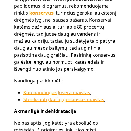
papildomus kilogramus, rekomenduojama
rinktis
konservus
, turinčius gerokai aukštesnį
drėgmės lygį, nei sausas pašaras. Konservai
katėms dažniausiai turi apie 80 procentų
drėgmės, tad juose daugiau vandens ir
mažiau kalorijų, tačiau jų sudėtyje taip pat yra
daugiau mėsos baltymų, tad augintiniai
pasisotina daug greičiau. Pasirinkę konservus,
galėsite lengviau normuoti katės ėdalą ir
išvengti nuolatinio jos persivalgymo.
Naudinga pasidomėti:
Kuo naudingas Josera maistas
;
Sterilizuotų kačių geriausias maistas
;
Akmenligė ir dehidratacija
Ne paslaptis, jog katės yra absoliučios
mėsėdės, iš prigimties linkusios misti