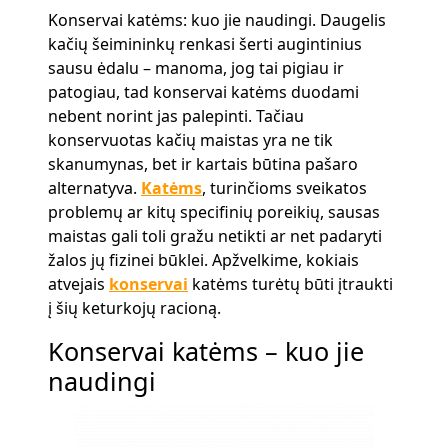
Konservai katėms: kuo jie naudingi. Daugelis
kačių šeimininkų renkasi šerti augintinius
sausu ėdalu – manoma, jog tai pigiau ir
patogiau, tad konservai katėms duodami
nebent norint jas palepinti. Tačiau
konservuotas kačių maistas yra ne tik
skanumynas, bet ir kartais būtina pašaro
alternatyva.
Katėms
, turinčioms sveikatos
problemų ar kitų specifinių poreikių, sausas
maistas gali toli gražu netikti ar net padaryti
žalos jų fizinei būklei. Apžvelkime, kokiais
atvejais
konservai
katėms turėtų būti įtraukti
į šių keturkojų racioną.
Konservai katėms – kuo jie
naudingi