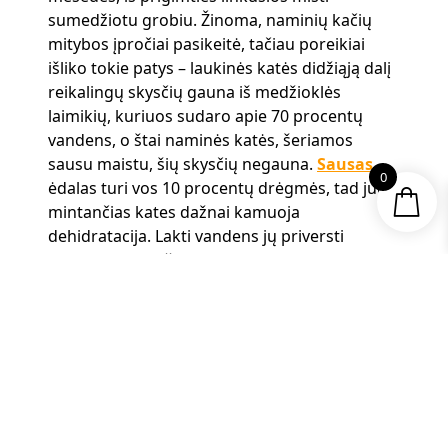
sumedžiotu grobiu. Žinoma, naminių kačių
mitybos įpročiai pasikeitė, tačiau poreikiai
išliko tokie patys – laukinės katės didžiąją dalį
reikalingų skysčių gauna iš medžioklės
laimikių, kuriuos sudaro apie 70 procentų
vandens, o štai naminės katės, šeriamos
sausu maistu, šių skysčių negauna.
Sausas
0
ėdalas turi vos 10 procentų drėgmės, tad juo
mintančias kates dažnai kamuoja
dehidratacija. Lakti vandens jų priversti
negalite, o skysčių trūkumas gali sukelti
akmenligę ir kitas inkstų ligas, taigi būtina
užtikrinti pilnavertę mitybą. Jei su šiais
negalavimais susidūrė ir jūsų katė arba norite
šių pasekmių išvengti, rinkitės konservus –
taip užtikrinsite pakankamą gaunamo
vandens kiekį savo augintiniams.
Amžius