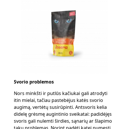
Svorio problemos
Nors minkšti ir putlūs kačiukai gali atrodyti
itin mielai, tačiau pastebėjus katės svorio
augimą, vertėtų susirūpinti. Antsvoris kelia
didelę grėsmę augintinio sveikatai: padidėjęs
svoris gali nulemti širdies, sąnarių ar šlapimo
takų problemas. Norint padėti katei numesti